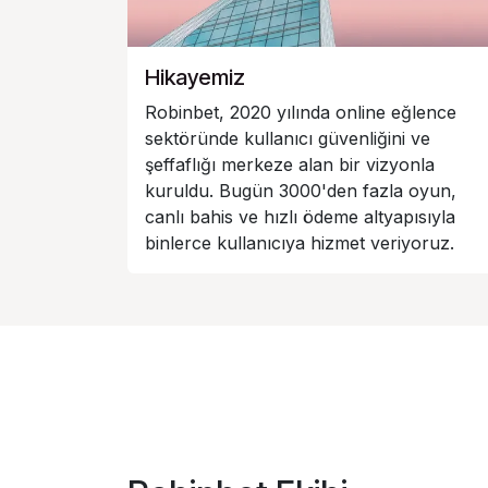
Hikayemiz
Robinbet, 2020 yılında online eğlence
sektöründe kullanıcı güvenliğini ve
şeffaflığı merkeze alan bir vizyonla
kuruldu. Bugün 3000'den fazla oyun,
canlı bahis ve hızlı ödeme altyapısıyla
binlerce kullanıcıya hizmet veriyoruz.