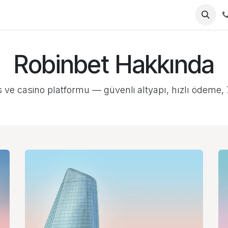
hizmetlerimiz
Blog
Robinbet Hakkında
is ve casino platformu — güvenli altyapı, hızlı ödeme,