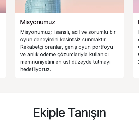
Misyonumuz
Misyonumuz; lisanslı, adil ve sorumlu bir
oyun deneyimini kesintisiz sunmaktır.
Rekabetçi oranlar, geniş oyun portföyü
ve anlık ödeme çözümleriyle kullanıcı
memnuniyetini en üst düzeyde tutmayı
hedefliyoruz.
Ekiple Tanışın