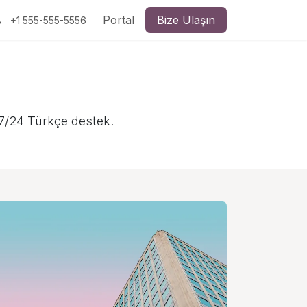
Portal
Bize Ulaşın
+1 555-555-5556
 7/24 Türkçe destek.