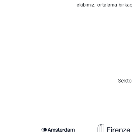
ekibimiz, ortalama birkaç
Sektö