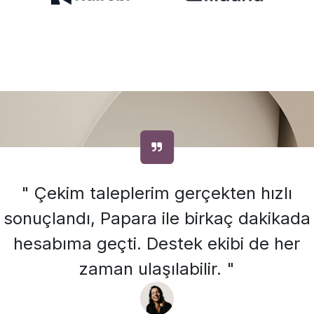
" Çekim taleplerim gerçekten hızlı
sonuçlandı, Papara ile birkaç dakikada
hesabıma geçti. Destek ekibi de her
zaman ulaşılabilir. "